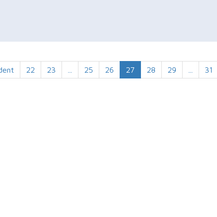
dent
22
23
...
25
26
27
28
29
...
31