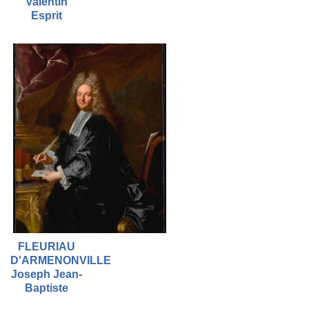
Valentin
Esprit
FLEURIAU
D'ARMENONVILLE
Joseph Jean-
Baptiste