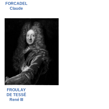
FORCADEL
Claude
FROULAY
DE TESSÉ
René III