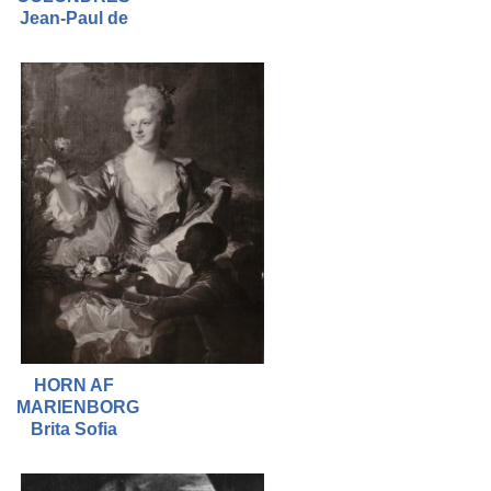
Jean-Paul de
HORN AF
MARIENBORG
Brita Sofia