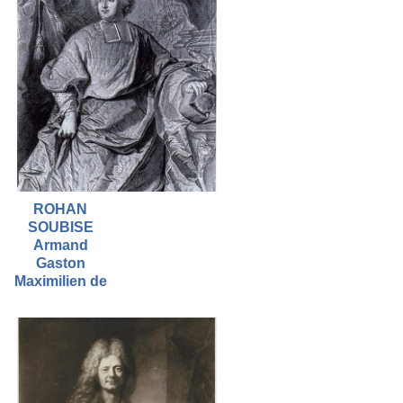
ROHAN
SOUBISE
Armand
Gaston
Maximilien de