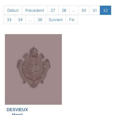
Début
Précédent
27
28
...
30
31
32
33
34
...
36
Suivant
Fin
DESVIEUX
Henri