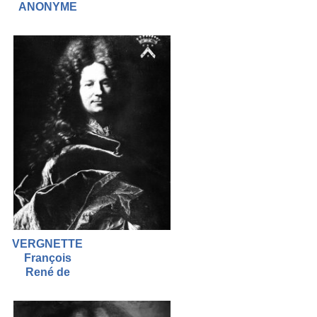
ANONYME
VERGNETTE
François
René de