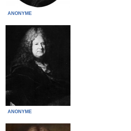
ANONYME
ANONYME