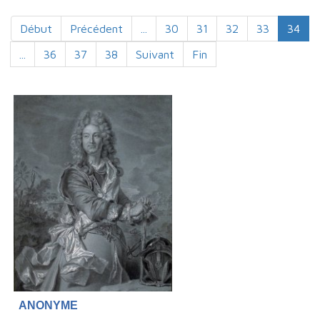
Début
Précédent
...
30
31
32
33
34
...
36
37
38
Suivant
Fin
ANONYME