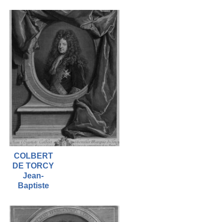
COLBERT
DE TORCY
Jean-
Baptiste