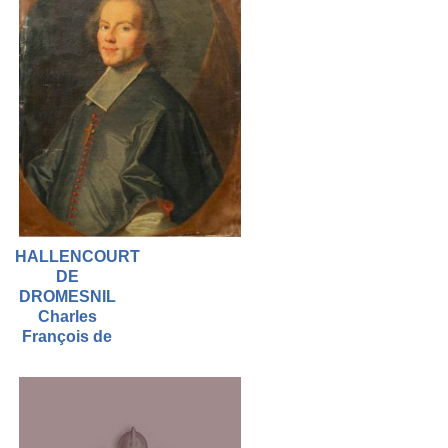
HALLENCOURT
DE
DROMESNIL
Charles
François de