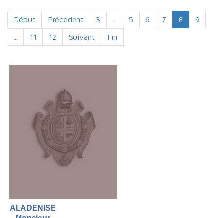
Début
Précédent
3
...
5
6
7
8
9
...
11
12
Suivant
Fin
ALADENISE
Monsieur