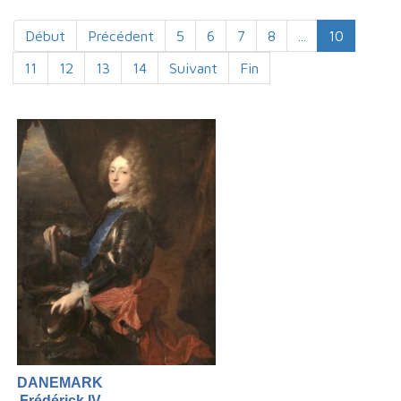
Début
Précédent
5
6
7
8
...
10
11
12
13
14
Suivant
Fin
DANEMARK
Frédérick IV