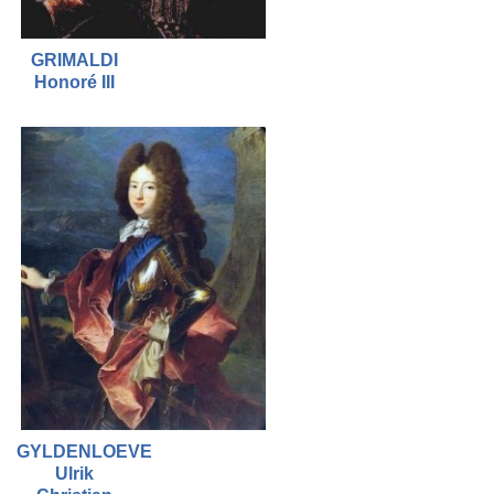
GRIMALDI
Honoré III
GYLDENLOEVE
Ulrik