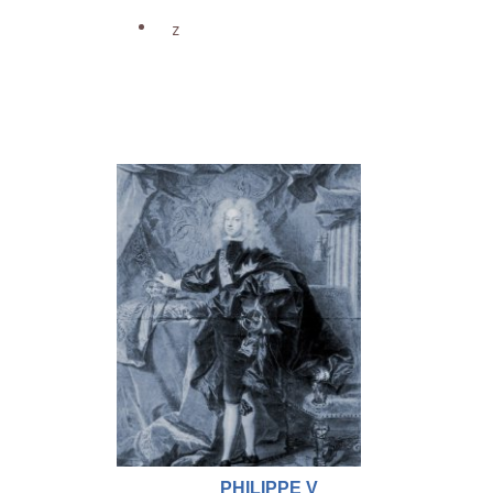
z
PHILIPPE V